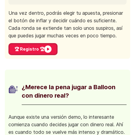
Una vez dentro, podrás elegir tu apuesta, presionar
el botón de inflar y decidir cuándo es suficiente.
Cada ronda se extiende tan solo unos suspiros, así
que puedes jugar muchas veces en poco tiempo.
🏆 Registro 🏆
¿Merece la pena jugar a Balloon
con dinero real?
Aunque existe una versión demo, lo interesante
comienza cuando decides jugar con dinero real. Ahí
es cuando todo se vuelve más intenso y dramático.