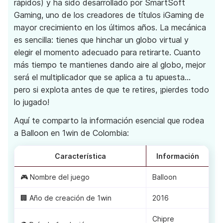
rápidos) y ha sido desarrollado por SmartSoft
Gaming, uno de los creadores de títulos iGaming de
mayor crecimiento en los últimos años. La mecánica
es sencilla: tienes que hinchar un globo virtual y
elegir el momento adecuado para retirarte. Cuanto
más tiempo te mantienes dando aire al globo, mejor
será el multiplicador que se aplica a tu apuesta...
pero si explota antes de que te retires, ¡pierdes todo
lo jugado!
Aquí te comparto la información esencial que rodea
a Balloon en 1win de Colombia:
Característica
Información
🎮 Nombre del juego
Balloon
🏢 Año de creación de 1win
2016
Chipre