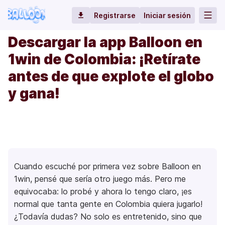
Registrarse
Iniciar sesión
Inicio
Descargar la app Balloon en
1win de Colombia: ¡Retírate
antes de que explote el globo
y gana!
Cuando escuché por primera vez sobre Balloon en
1win, pensé que sería otro juego más. Pero me
equivocaba: lo probé y ahora lo tengo claro, ¡es
normal que tanta gente en Colombia quiera jugarlo!
¿Todavía dudas? No solo es entretenido, sino que