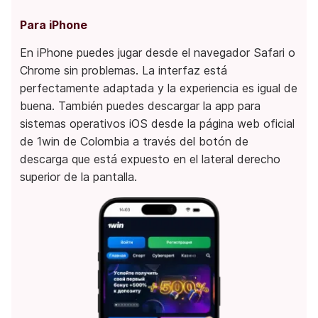
Para iPhone
En iPhone puedes jugar desde el navegador Safari o
Chrome sin problemas. La interfaz está
perfectamente adaptada y la experiencia es igual de
buena. También puedes descargar la app para
sistemas operativos iOS desde la página web oficial
de 1win de Colombia a través del botón de
descarga que está expuesto en el lateral derecho
superior de la pantalla.