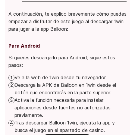
A continuación, te explico brevemente cómo puedes
empezar a disfrutar de este juego al descargar 1win
para jugar a la app Balloon:
Para Android
Si quieres descargarlo para Android, sigue estos
pasos:
Ve a la web de 1win desde tu navegador.
1
Descarga la APK de Balloon en 1win desde el
2
botón que encontrarás en la parte superior.
Activa la función necesaria para instalar
3
aplicaciones desde fuentes no autorizadas
previamente.
Tras descargar Balloon 1win, ejecuta la app y
4
busca el juego en el apartado de casino.