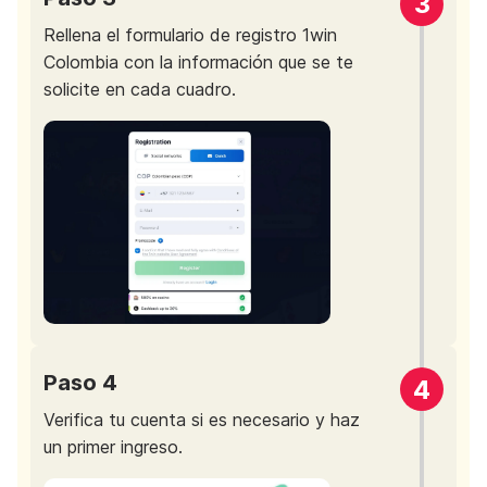
3
Rellena el formulario de registro 1win
Colombia con la información que se te
solicite en cada cuadro.
Paso 4
4
Verifica tu cuenta si es necesario y haz
un primer ingreso.