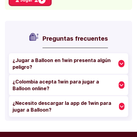
Preguntas frecuentes
¿Jugar a Balloon en 1win presenta algún
peligro?
¿Colombia acepta 1win para jugar a
Balloon online?
¿Necesito descargar la app de 1win para
jugar a Balloon?