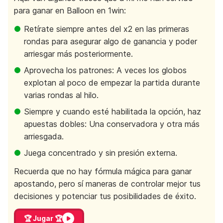
para ganar en Balloon en 1win:
Retírate siempre antes del x2 en las primeras
rondas para asegurar algo de ganancia y poder
arriesgar más posteriormente.
Aprovecha los patrones: A veces los globos
explotan al poco de empezar la partida durante
varias rondas al hilo.
Siempre y cuando esté habilitada la opción, haz
apuestas dobles: Una conservadora y otra más
arriesgada.
Juega concentrado y sin presión externa.
Recuerda que no hay fórmula mágica para ganar
apostando, pero sí maneras de controlar mejor tus
decisiones y potenciar tus posibilidades de éxito.
🏆 Jugar 🏆